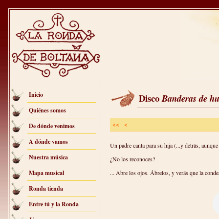
Inicio
Disco
Banderas de h
Quiénes somos
<<
<
De dónde venimos
A dónde vamos
Un padre canta para su hija (...y detrás, aunque
Nuestra música
¿No los reconoces?
Mapa musical
... Abre los ojos. Ábrelos, y verás que la condes
Ronda tienda
Entre tú y la Ronda